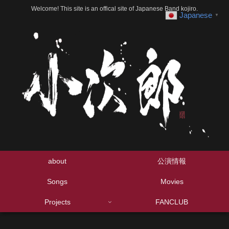
Welcome! This site is an offical site of Japanese Band kojiro.
Japanese
▼
about
公演情報
Songs
Movies
Projects
FANCLUB