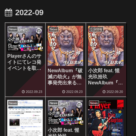
2022-09
News
News
公演情報
Playerさんのサ
イトにてレコ発
イベントを取り
NewAlbum『破
小次郎 feat. 惺
上げてください
滅の劫火』が無
光玖拾玖
ました！
事発売出来るこ
NewAlbum『破
とになりまし
滅の劫火』先行
2022.09.23
2022.09.23
2022.09.20
た！
発売について(※
修正記事あり)
News
News
News
小次郎 feat. 惺