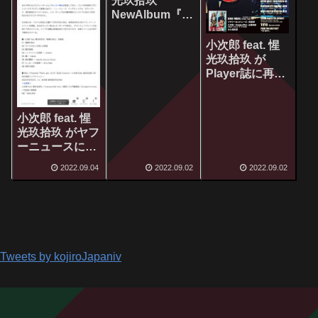
光玖拾玖
NewAlbum『破
滅の劫火』先行
リリースライ
小次郎 feat. 惺
ヴ！
光玖拾玖 が
Player誌に再び
掲載！〜2022年
9月秋号
小次郎 feat. 惺
光玖拾玖 がヤフ
ーニュースに掲
載されました！
2022.09.04
2022.09.02
2022.09.02
Tweets by kojiroJapaniv