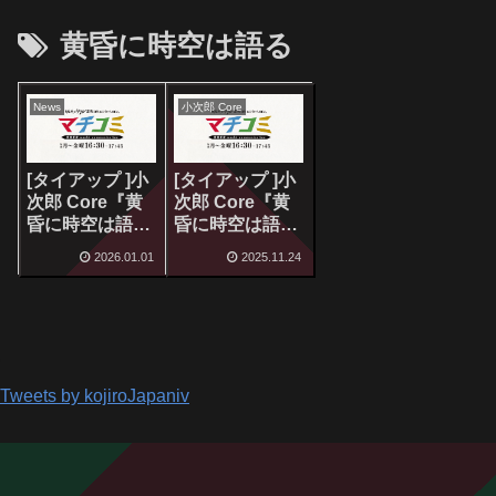
黄昏に時空は語る
News
小次郎 Core
[タイアップ ]小
[タイアップ ]小
次郎 Core『黄
次郎 Core『黄
昏に時空は語
昏に時空は語
る』がテレ玉情
る』がテレ玉情
2026.01.01
2025.11.24
報番組”マチコ
報番組”マチコ
ミ”の天気予報
ミ”のエンディ
BGMで引き続き
ングに採用！
採用！
Tweets by kojiroJapaniv