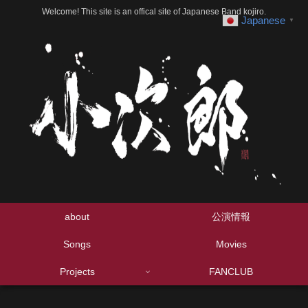
Welcome! This site is an offical site of Japanese Band kojiro.
Japanese
▼
about
公演情報
Songs
Movies
Projects
FANCLUB